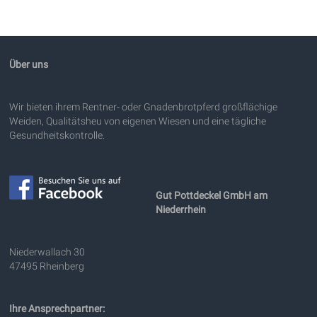
Über uns
Wir bieten ihrem Rentner- oder Gnadenbrotpferd großflächige
Weiden, Qualitätsheu von eigenen Wiesen und eine tägliche
Gesundheitskontrolle.
Gut Pottdeckel GmbH am
Niederrhein
Niederwallach 30
47495 Rheinberg
Ihre Ansprechpartner: